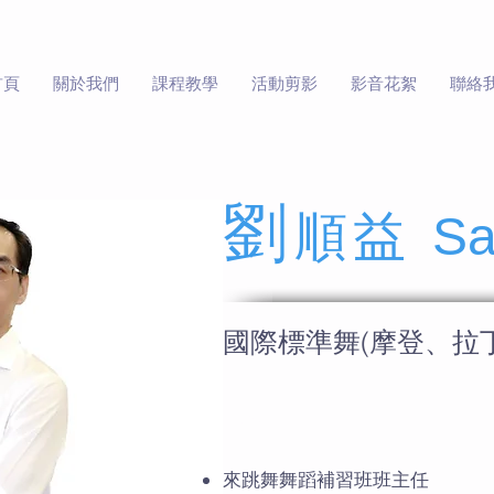
首頁
關於我們
課程教學
活動剪影
影音花絮
聯絡
劉
順益
S
國際標準舞(摩登、拉丁
教學經歷
來跳舞舞蹈補習班班主任