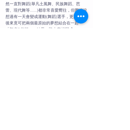
然一直對舞蹈(舉凡土風舞、民族舞蹈、芭
蕾、現代舞等......)都非常喜愛嚮往，但壓根沒
想過有一天會變成運動(舞蹈)選手，更沒想到
後來竟可把兩個最原始的夢想結合在一起 -
「舞者&老師」，結果一路走來就變成……
1. 舞蹈選手 → 國家代表隊⋯
2. 舞蹈教練 → 培育出無數優秀師資及選手
3. 舞蹈大賽主辦者 → 在小巨蛋舉辦全國最受
矚目的職業國標舞世界大賽亞巡賽台北站
4. 現職 → 金舞學院Let's Dance 來跳舞舞蹈
教室創辦人
30年前因緣際會認識國標舞，從中學習到其中
奧妙，因此深深被它吸引，進而深入研究找到
命定的職業，最後目標就是將國標舞發揚光
大。這些年來真的因國標舞獲益良多，早就將
原本體弱多病的體質完完全全調整過來，只為
了讓更多人有個良好環境可以快樂跳舞，因此