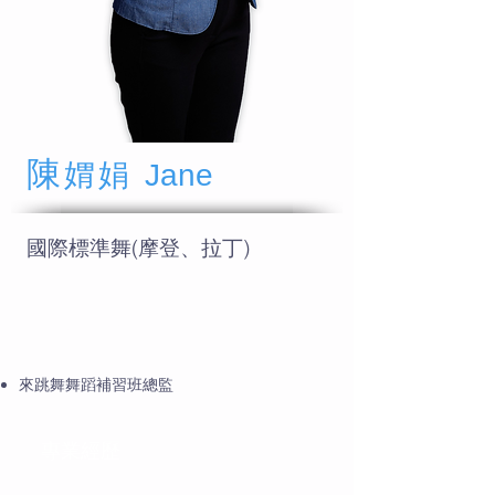
陳
媦娟
Jane
國際標準舞(摩登、拉丁)
教學經歷
來跳舞舞蹈補習班總監
專業經歷