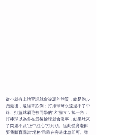
從小就有上體育課就會被罵的體質，總是跑步
跑最後，還經常跌倒；打排球球永遠過不了中
線、打籃球眉毛被同學的"犬"齒ㄎㄟ掉一角；
打棒球以為多在最後撿球就會沒事，結果球來
了閃避不及"正中紅心"打到頭。從此體育老師
要我體育課當"場務"乖乖在旁邊休息即可。雖