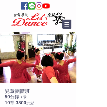
兒童團體班
50分
鐘
/ 堂
10堂 3800
元
起